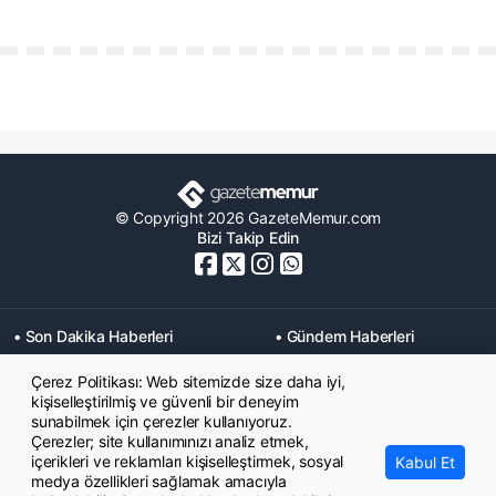
© Copyright 2026 GazeteMemur.com
Bizi Takip Edin
• Son Dakika Haberleri
• Gündem Haberleri
• Memurlar Haberleri
• KPSS Haberleri
Çerez Politikası: Web sitemizde size daha iyi,
• Ekonomi Haberleri
• Eğitim Haberleri
kişiselleştirilmiş ve güvenli bir deneyim
• Yaşam Haberleri
• Maaş Verileri Haberleri
sunabilmek için çerezler kullanıyoruz.
• Mahkeme Kararları
Çerezler; site kullanımınızı analiz etmek,
Haberleri
içerikleri ve reklamları kişiselleştirmek, sosyal
Kabul Et
medya özellikleri sağlamak amacıyla