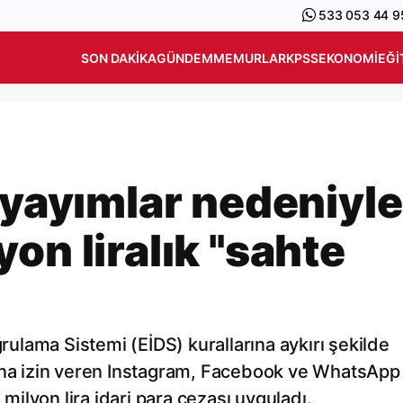
533 053 44 9
SON DAKIKA
GÜNDEM
MEMURLAR
KPSS
EKONOMI
EĞI
 yayımlar nedeniyle
on liralık "sahte
ğrulama Sistemi (EİDS) kurallarına aykırı şekilde
sına izin veren Instagram, Facebook ve WhatsApp
 milyon lira idari para cezası uyguladı.