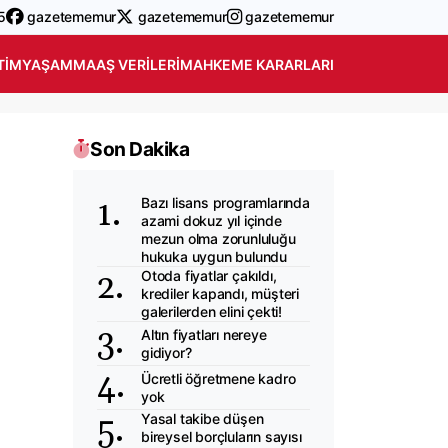
5
gazetememur
gazetememur
gazetememur
TIM
YAŞAM
MAAŞ VERILERI
MAHKEME KARARLARI
Son Dakika
Bazı lisans programlarında
azami dokuz yıl içinde
mezun olma zorunluluğu
hukuka uygun bulundu
Otoda fiyatlar çakıldı,
krediler kapandı, müşteri
galerilerden elini çekti!
Altın fiyatları nereye
gidiyor?
Ücretli öğretmene kadro
yok
Yasal takibe düşen
bireysel borçluların sayısı