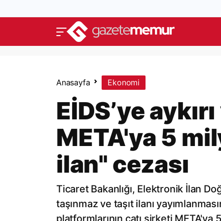
Anasayfa
Ekonomi
EİDS’ye aykırı
META'ya 5 mily
ilan" cezası
Ticaret Bakanlığı, Elektronik İlan Do
taşınmaz ve taşıt ilanı yayımlanma
platformlarının çatı şirketi META'ya 5