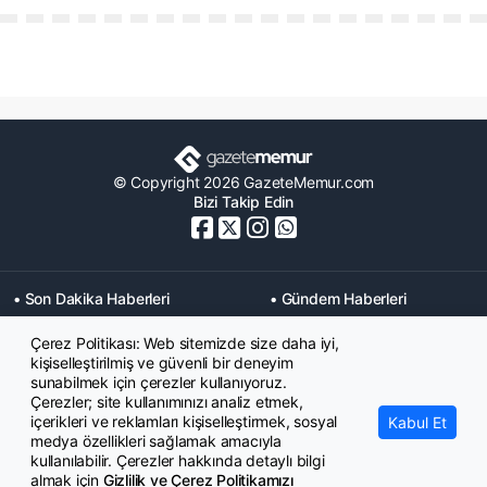
© Copyright 2026 GazeteMemur.com
Bizi Takip Edin
• Son Dakika Haberleri
• Gündem Haberleri
• Memurlar Haberleri
• KPSS Haberleri
Çerez Politikası: Web sitemizde size daha iyi,
• Ekonomi Haberleri
• Eğitim Haberleri
kişiselleştirilmiş ve güvenli bir deneyim
• Yaşam Haberleri
• Maaş Verileri Haberleri
sunabilmek için çerezler kullanıyoruz.
• Mahkeme Kararları
Çerezler; site kullanımınızı analiz etmek,
Haberleri
içerikleri ve reklamları kişiselleştirmek, sosyal
Kabul Et
medya özellikleri sağlamak amacıyla
kullanılabilir. Çerezler hakkında detaylı bilgi
almak için
Gizlilik ve Çerez Politikamızı