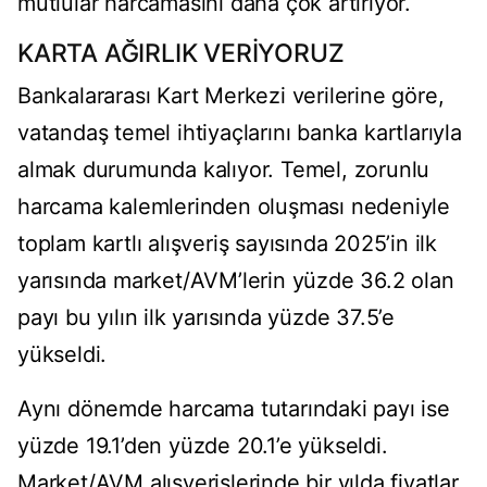
mutlular harcamasını daha çok artırıyor.
KARTA AĞIRLIK VERİYORUZ
Bankalararası Kart Merkezi verilerine göre,
vatandaş temel ihtiyaçlarını banka kartlarıyla
almak durumunda kalıyor. Temel, zorunlu
harcama ka­lemlerinden oluşması nede­niyle
toplam kartlı alışveriş sayısında 2025’in ilk
yarısında market/AVM’lerin yüzde 36.2 olan
payı bu yılın ilk yarısında yüz­de 37.5’e
yükseldi.
Aynı dönemde harcama tutarında­ki payı ise
yüzde 19.1’den yüzde 20.1’e yükseldi.
Market/AVM alışverişlerin­de bir yılda fiyatlar