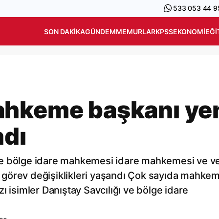
533 053 44 9
SON DAKIKA
GÜNDEM
MEMURLAR
KPSS
EKONOMI
EĞI
ahkeme başkanı ye
ndı
le bölge idare mahkemesi idare mahkemesi ve ve
 görev değişiklikleri yaşandı Çok sayıda mahke
ı isimler Danıştay Savcılığı ve bölge idare