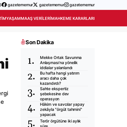
5
gazetememur
gazetememur
gazetememur
TIM
YAŞAM
MAAŞ VERILERI
MAHKEME KARARLARI
Son Dakika
Mekke Ortak Savunma
ni
Anlaşması'na yönelik
iddialar yalanlandı
Bu hafta hangi yatırım
aracı daha çok
kazandırdı?
Sahte ekspertiz
rgi
şebekesine dev
operasyon
me
Hâkim ve savcılar yapay
zekâyla "örgüt tahmini"
yapacak
Terör örgütüne iki aylık
süre