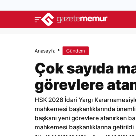
Anasayfa
Gündem
Çok sayıda m
görevlere ata
HSK 2026 İdari Yargı Kararnamesiy
mahkemesi başkanlıklarında önemli
başkanı yeni görevlere atanırken baz
mahkemesi başkanlıklarına getirildi