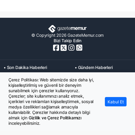
© Copyright 2026 GazeteMemur.com
Bizi Takip Edin
• Son Dakika Haberleri
• Gündem Haberleri
• Memurlar Haberleri
• KPSS Haberleri
Çerez Politikası: Web sitemizde size daha iyi,
• Ekonomi Haberleri
• Eğitim Haberleri
kişiselleştirilmiş ve güvenli bir deneyim
• Yaşam Haberleri
• Maaş Verileri Haberleri
sunabilmek için çerezler kullanıyoruz.
• Mahkeme Kararları
Çerezler; site kullanımınızı analiz etmek,
Haberleri
içerikleri ve reklamları kişiselleştirmek, sosyal
Kabul Et
medya özellikleri sağlamak amacıyla
kullanılabilir. Çerezler hakkında detaylı bilgi
almak için
Gizlilik ve Çerez Politikamızı
inceleyebilirsiniz.